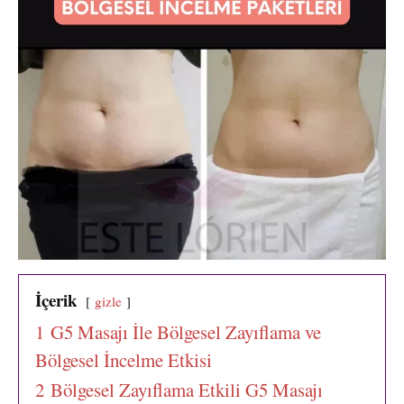
İçerik
gizle
1
G5 Masajı İle Bölgesel Zayıflama ve
Bölgesel İncelme Etkisi
2
Bölgesel Zayıflama Etkili G5 Masajı