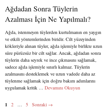
Ağdadan Sonra Tüylerin
Azalması İçin Ne Yapılmalı?
Ağda, istenmeyen tüylerden kurtulmanın en yaygın
ve etkili yöntemlerinden biridir. Cilt yüzeyinden
kökleriyle alınan tüyler, ağda işlemiyle birlikte uzun
süre pürüzsüz bir cilt sağlar. Ancak, ağdadan sonra
tüylerin daha seyrek ve ince çıkmasını sağlamak,
sadece ağda işlemiyle sınırlı kalmaz. Tüylerin
azalmasını desteklemek ve uzun vadede daha az
tüylenme sağlamak için doğru bakım adımlarını
uygulamak kritik …
Devamını Okuyun
Sayfa
1
Sayfa
Sayfa
2
…
5
Sonraki
→