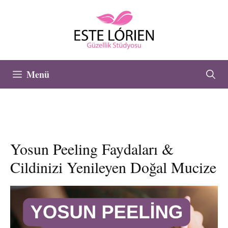
İçeriğe
atla
Menü
Yosun Peeling Faydaları &
Cildinizi Yenileyen Doğal Mucize