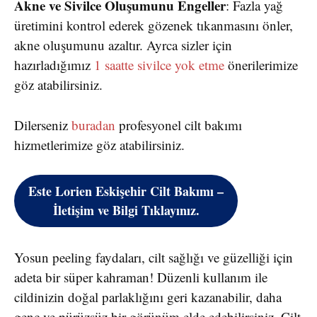
Akne ve Sivilce Oluşumunu Engeller
: Fazla yağ
üretimini kontrol ederek gözenek tıkanmasını önler,
akne oluşumunu azaltır. Ayrca sizler için
hazırladığımız
1 saatte sivilce yok etme
önerilerimize
göz atabilirsiniz.
Dilerseniz
buradan
profesyonel cilt bakımı
hizmetlerimize göz atabilirsiniz.
Este Lorien Eskişehir Cilt Bakımı –
İletişim ve Bilgi Tıklayınız.
Yosun peeling faydaları, cilt sağlığı ve güzelliği için
adeta bir süper kahraman! Düzenli kullanım ile
cildinizin doğal parlaklığını geri kazanabilir, daha
genç ve pürüzsüz bir görünüm elde edebilirsiniz. Cilt