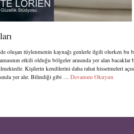
arı
inde oluşan tüylenmenin kaynağı genlerle ilgili olurken bu 
asının etkili olduğu bölgeler arasında yer alan bacaklar be
mektedir. Kişilerin kendilerini daha rahat hissetmeleri açı
sında yer alır. Bilindiği gibi …
Devamını Okuyun