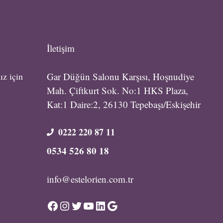
İletişim
ız için
Gar Düğün Salonu Karşısı, Hoşnudiye
Mah. Çiftkurt Sok. No:1 HKS Plaza,
Kat:1 Daire:2, 26130 Tepebaşı/Eskişehir
0222 220 87 11
0534 526 80 18
info@estelorien.com.tr
Facebook
Instagram
Twitter
YouTube
LinkedIn
Google