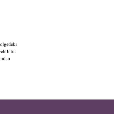
bölgedeki
lirli bir
sından