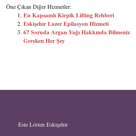
Öne Çıkan Diğer Hizmetler:
En Kapsamlı Kirpik Lifting Rehberi
Eskişehir Lazer Epilasyon Hizmeti
67 Soruda Argan Yağı Hakkında Bilmeniz
Gereken Her Şey
Este Lórien Eskişehir