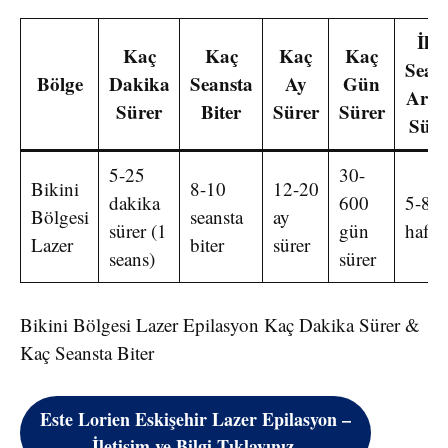
İki
Kaç
Kaç
Kaç
Kaç
Sean
Bölge
Dakika
Seansta
Ay
Gün
Aras
Sürer
Biter
Sürer
Sürer
Süre
5-25
30-
Bikini
8-10
12-20
dakika
600
5-8
Bölgesi
seansta
ay
sürer (1
gün
hafta
Lazer
biter
sürer
seans)
sürer
Bikini Bölgesi Lazer Epilasyon Kaç Dakika Sürer &
Kaç Seansta Biter
Este Lorien Eskişehir Lazer Epilasyon –
İletişim ve Bilgi Tıklayınız.