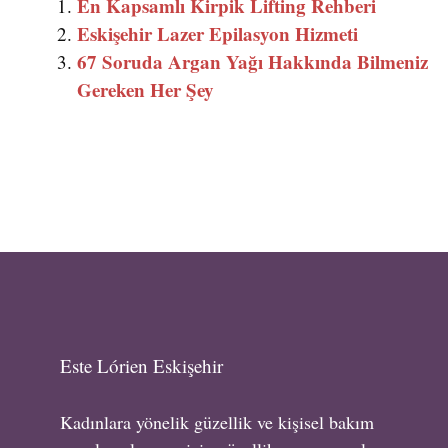
En Kapsamlı Kirpik Lifting Rehberi
Eskişehir Lazer Epilasyon Hizmeti
67 Soruda Argan Yağı Hakkında Bilmeniz
Gereken Her Şey
Este Lórien Eskişehir
Kadınlara yönelik güzellik ve kişisel bakım